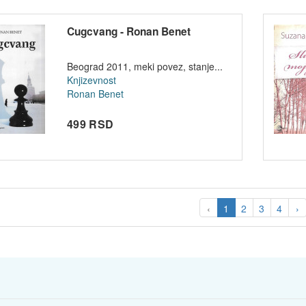
Cugcvang - Ronan Benet
Beograd 2011, meki povez, stanje...
Knjizevnost
Ronan Benet
499 RSD
‹
1
2
3
4
›