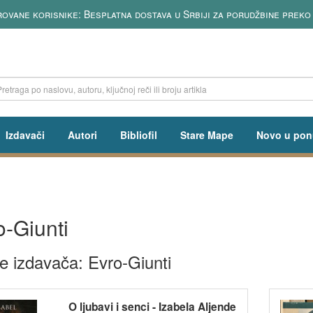
eđim knjigama u našoj ponudi
Izdavači
Autori
Bibliofil
Stare Mape
Novo u pon
o-Giunti
e izdavača: Evro-Giunti
O ljubavi i senci - Izabela Aljende