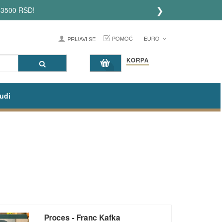
❯
POMOĆ
EURO
PRIJAVI SE
KORPA
udi
Proces - Franc Kafka