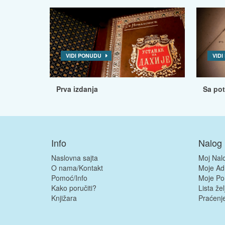
VIDI PONUDU
VID
Prva izdanja
Sa po
Info
Nalog
Naslovna sajta
Moj Nal
O nama/Kontakt
Moje Ad
Pomoć/Info
Moje Po
Kako poručiti?
Lista žel
Knjižara
Praćenje