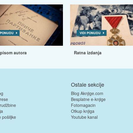
I PONUDU
VIDI PONUDU
tpisom autora
Ratna izdanja
Ostale sekcije
og
Blog Aknjige.com
rese
Besplatne e-knjige
rudžbine
Fotomagacin
ja
Otkup knjiga
 pošiljke
Youtube kanal