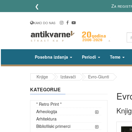
❮
Prijavite se na newsletter i budite u toku sa najr
KAKO DO NAS
Posebna izdanja
Periodi
Teme
Knjige
Izdavači
Evro-Giunti
KATEGORIJE
Evr
* Retro Print *
Knjig
Arheologija
Arhitektura
Bibliofilski primerci