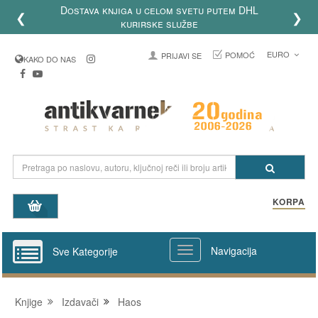
korisnike: Besplatna dostava u
❮
❯
orudžbine preko 3500 RSD!
EURO
POMOĆ
PRIJAVI SE
KAKO DO NAS
KORPA
Navigacija
Sve Kategorije
Knjige
Izdavači
Haos