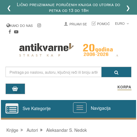
Lično preuzimanje poručenih knjiga od utorka do
❮
❯
petka od 13 do 18h
EURO
POMOĆ
PRIJAVI SE
KAKO DO NAS
KORPA
Navigacija
Sve Kategorije
Knjige
Autori
Aleksandar S. Nedok