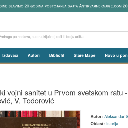
dine slavimo 20 godina postojanja sajta Antikvarneknjige.com 20
Izdavači
Autori
Bibliofil
Stare Mape
Novo u pon
ki vojni sanitet u Prvom svetskom ratu 
vić, V. Todorović
Autor:
Aleksandar 
Oblast:
Istorija