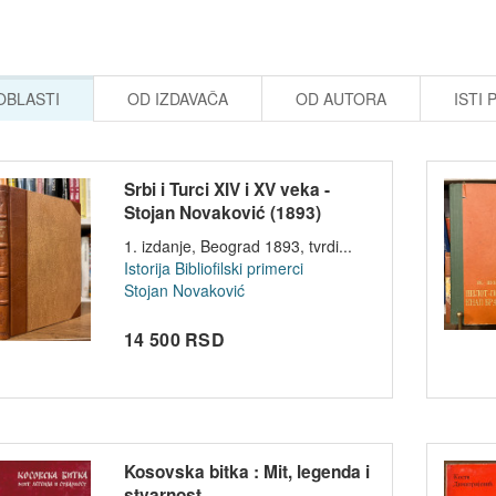
 OBLASTI
OD IZDAVAČA
OD AUTORA
ISTI 
Srbi i Turci XIV i XV veka -
Stojan Novaković (1893)
1. izdanje, Beograd 1893, tvrdi...
Istorija
Bibliofilski primerci
Stojan Novaković
14 500 RSD
Kosovska bitka : Mit, legenda i
stvarnost