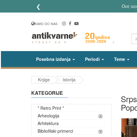
❮
Ove go
KAKO DO NAS
Posebna izdanja
Periodi
Teme
Knjige
Istorija
KATEGORIJE
Srps
Popo
* Retro Print *
Arheologija
Arhitektura
Bibliofilski primerci