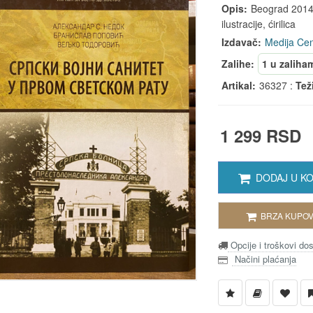
Opis:
Beograd 2014, 
ilustracije, ćirilica
Izdavač:
Medija Ce
Zalihe:
1 u zaliha
Artikal:
36327 :
Tež
1 299 RSD
DODAJ U K
BRZA KUPOV
Opcije i troškovi do
Načini plaćanja