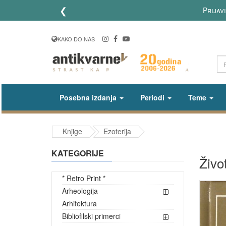
❮
Prijav
KAKO DO NAS
Posebna izdanja
Periodi
Teme
Knjige
Ezoterija
KATEGORIJE
Živo
* Retro Print *
Arheologija
Arhitektura
Bibliofilski primerci