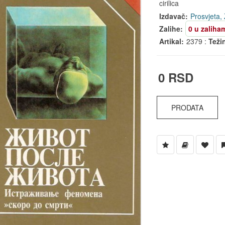
cirilica
Izdavač:
Prosvjeta,
Zalihe:
0 u zaliha
Artikal:
2379 :
Teži
0 RSD
PRODATA