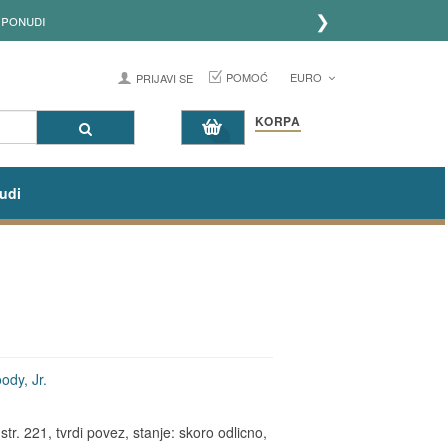
❯
 ponudi
POMOĆ
EURO
PRIJAVI SE
KORPA
udi
dy, Jr.
tr. 221, tvrdi povez, stanje: skoro odlicno,