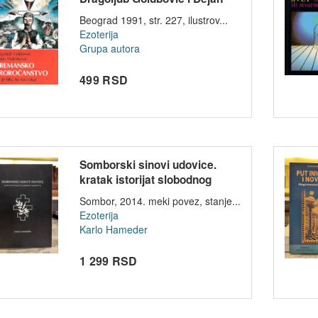
Malenko...
Beograd 1991, str. 227, ilustrov...
Ezoterija
Grupa autora
499 RSD
Somborski sinovi udovice.
kratak istorijat slobodnog
zidarst...
Sombor, 2014. meki povez, stanje...
Ezoterija
Karlo Hameder
1 299 RSD