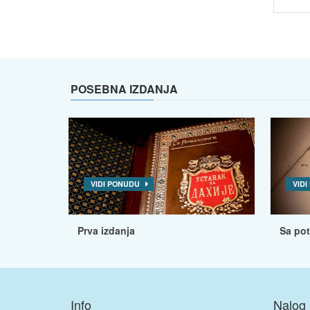
POSEBNA IZDANJA
VIDI PONUDU
VID
Prva izdanja
Sa po
Info
Nalog