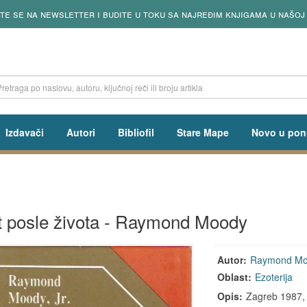
ite se na newsletter i budite u toku sa najređim knjigama u našoj
Izdavači
Autori
Bibliofil
Stare Mape
Novo u pon
t posle života - Raymond Moody
Autor:
Raymond Moo
Oblast:
Ezoterija
Opis:
Zagreb 1987, s