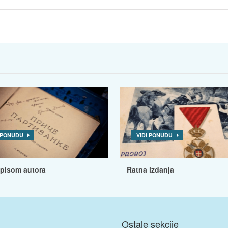
I PONUDU
VIDI PONUDU
tpisom autora
Ratna izdanja
Ostale sekcije