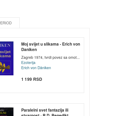
PERIOD
Moj svijet u slikama - Erich von
Daniken
Zagreb 1974, tvrdi povez sa omot...
Ezoterija
Erich von Däniken
1 199 RSD
Paralelni svet fantazija ili
stvarnost - B.D. Benedikt