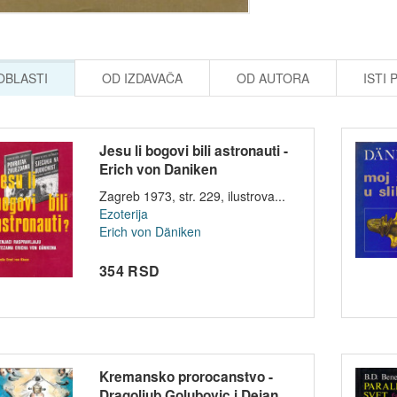
 OBLASTI
OD IZDAVAČA
OD AUTORA
ISTI 
Jesu li bogovi bili astronauti -
Erich von Daniken
Zagreb 1973, str. 229, ilustrova...
Ezoterija
Erich von Däniken
354 RSD
Kremansko prorocanstvo -
Dragoljub Golubovic i Dejan