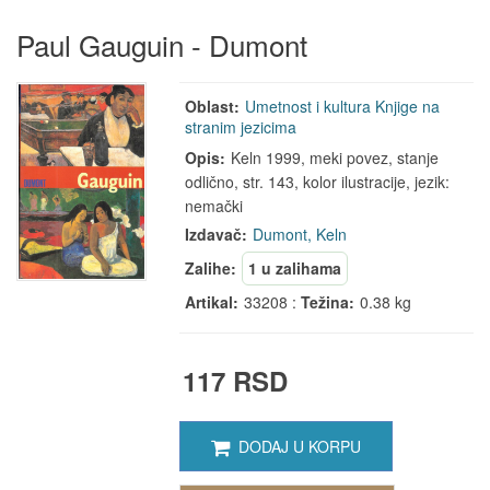
Paul Gauguin - Dumont
Oblast:
Umetnost i kultura
Knjige na
stranim jezicima
Opis:
Keln 1999, meki povez, stanje
odlično, str. 143, kolor ilustracije, jezik:
nemački
Izdavač:
Dumont, Keln
Zalihe:
1 u zalihama
Artikal:
33208 :
Težina:
0.38 kg
117 RSD
DODAJ U KORPU