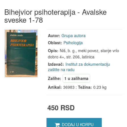
Bihejvior psihoterapija - Avalske
sveske 1-78
Autor:
Grupa autora
Oblast:
Psihologija
Opis:
Niš, b. g., meki povez, stanje vrlo
dobro 4+, str. 206, latinica
Izdavač:
Institut za dokumentaciju
zaštite na radu
Zalihe:
1 u zalihama
Artikal:
36983 :
Težina:
0.23 kg
450 RSD
DODAJ U KORPU