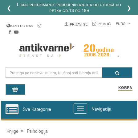
Lično preuzimanje poručenih knjiga od utorka do
❮
❯
petka od 13 do 18h
EURO
POMOĆ
PRIJAVI SE
KAKO DO NAS
KORPA
Navigacija
Sve Kategorije
Knjige
Psihologija