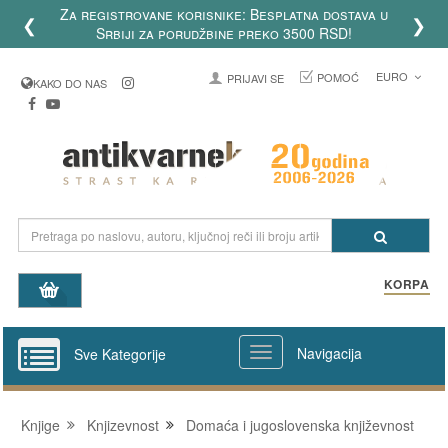
Za registrovane korisnike: Besplatna dostava u
❮
❯
Srbiji za porudžbine preko 3500 RSD!
EURO
POMOĆ
PRIJAVI SE
KAKO DO NAS
KORPA
Navigacija
Sve Kategorije
Knjige
Knjizevnost
Domaća i jugoslovenska književnost