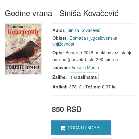
Godine vrana - Siniša Kovačević
Autor:
Siniša Kovačević
Oblast:
Domaća i jugoslovenska
književnost
Opis:
Beograd 2018, meki povez, stanje
odlično (posveta), str. 290, ćirilica
Izdavač:
Vukotić Media
Zalihe:
1 u zalihama
Artikal:
37812 :
Težina:
0.37 kg
850 RSD
DODAJ U KORPU