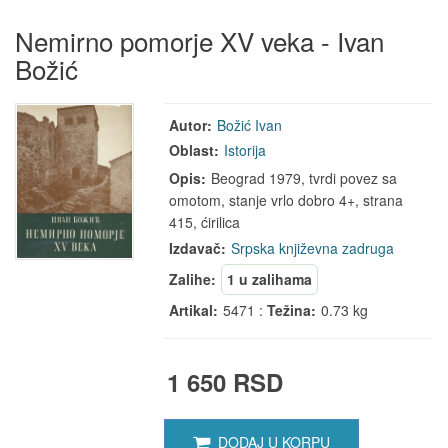
Nemirno pomorje XV veka - Ivan
Božić
Autor:
Božić Ivan
Oblast:
Istorija
Opis:
Beograd 1979, tvrdi povez sa
omotom, stanje vrlo dobro 4+, strana
415, ćirilica
Izdavač:
Srpska književna zadruga
Zalihe:
1 u zalihama
Artikal:
5471 :
Težina:
0.73 kg
1 650 RSD
DODAJ U KORPU