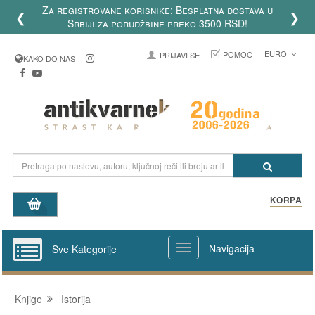
Za registrovane korisnike: Besplatna dostava u
❮
❯
Srbiji za porudžbine preko 3500 RSD!
EURO
POMOĆ
PRIJAVI SE
KAKO DO NAS
KORPA
Navigacija
Sve Kategorije
Knjige
Istorija