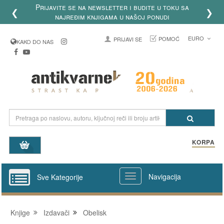
poručenih knjiga od utorka do
❮
❯
a od 13 do 18h
EURO
POMOĆ
PRIJAVI SE
KAKO DO NAS
KORPA
Navigacija
Sve Kategorije
Knjige
Izdavači
Obelisk