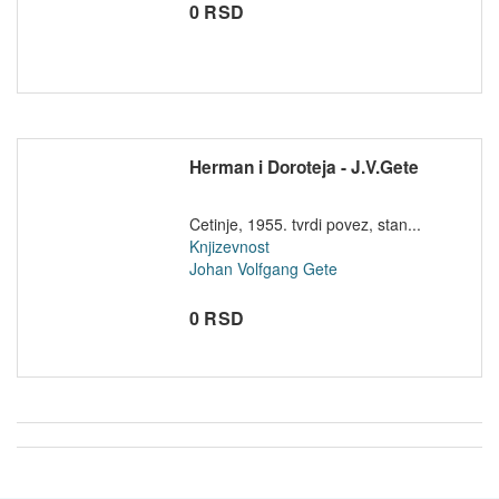
0 RSD
Herman i Doroteja - J.V.Gete
Cetinje, 1955. tvrdi povez, stan...
Knjizevnost
Johan Volfgang Gete
0 RSD