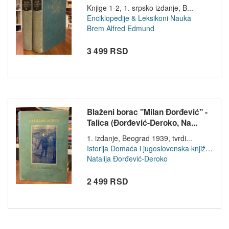
Knjige 1-2, 1. srpsko izdanje, B...
Enciklopedije & Leksikoni
Nauka
Brem Alfred Edmund
3 499 RSD
Blaženi borac "Milan Đorđević" -
Talica (Đorđević-Deroko, Na...
1. izdanje, Beograd 1939, tvrdi...
Istorija
Domaća i jugoslovenska književnost
Natalija Đorđević-Deroko
2 499 RSD