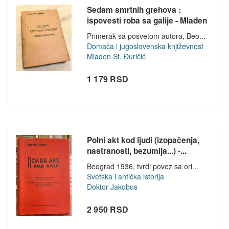
Sedam smrtnih grehova :
ispovesti roba sa galije - Mladen
St...
Primerak sa posvetom autora, Beo...
Domaća i jugoslovenska književnost
Mladen St. Đuričić
1 179 RSD
Polni akt kod ljudi (izopačenja,
nastranosti, bezumlja...) -...
Beograd 1936, tvrdi povez sa ori...
Svetska i antička istorija
Doktor Jakobus
2 950 RSD