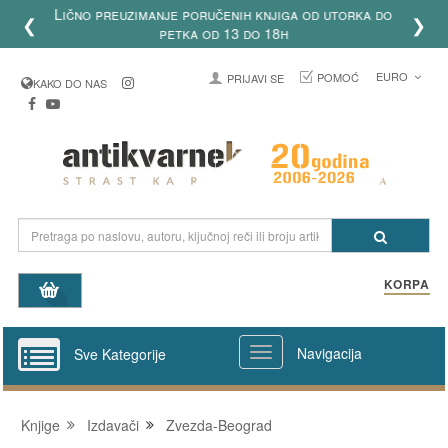
Birajte uplatu na račun, platne kartice, paypal i
❮
❯
uštedite do 50% cene poštarine!
EURO
POMOĆ
PRIJAVI SE
KAKO DO NAS
KORPA
Navigacija
Sve Kategorije
Knjige
Izdavači
Zvezda-Beograd