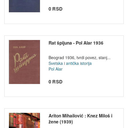
0 RSD
Rat špijuna - Pol Alar 1936
Beograd 1936, tvrdi povez, stanj...
Svetska i antička istorija
Pol Alar
0 RSD
Ariton Mihailović : Knez Miloš i
žene (1939)