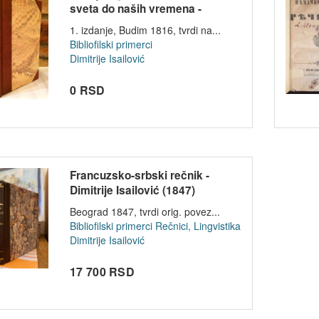
sveta do naših vremena -
Dimitr...
1. izdanje, Budim 1816, tvrdi na...
Bibliofilski primerci
Dimitrije Isailović
0 RSD
Francuzsko-srbski rečnik -
Dimitrije Isailović (1847)
Beograd 1847, tvrdi orig. povez...
Bibliofilski primerci
Rečnici, Lingvistika
Dimitrije Isailović
17 700 RSD