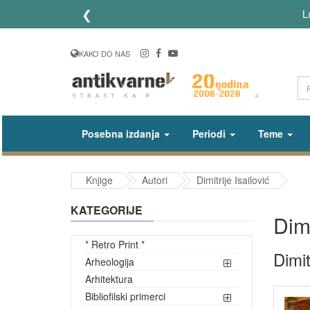
❮
L
KAKO DO NAS
Posebna izdanja
Periodi
Teme
Knjige
Autori
Dimitrije Isailović
KATEGORIJE
Dimi
* Retro Print *
Dimit
Arheologija
Arhitektura
Bibliofilski primerci