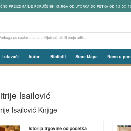
ično preuzimanje poručenih knjiga od utorka do petka od 13 do 1
Izdavači
Autori
Bibliofil
Stare Mape
Novo u pon
trije Isailović
rije Isailović Knjige
Istorija trgovine od početka