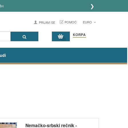
❯
8h
POMOĆ
EURO
PRIJAVI SE
KORPA
udi
Nemačko-srbski rečnik -