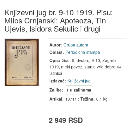
Knjizevni jug br. 9-10 1919. Pisu:
Milos Crnjanski: Apoteoza, Tin
Ujevis, Isidora Sekulic i drugi
Autor:
Grupa autora
Oblast:
Periodicna stampa
Opis:
God. II, dvobroj 9-10, Zagreb
1919, meki povez, stanje vrlo dobro 4+,
latinica
Izdavač:
Književni jug
Zalihe:
1 u zalihama
Artikal:
13711 :
Težina:
0.1 kg
2 949 RSD