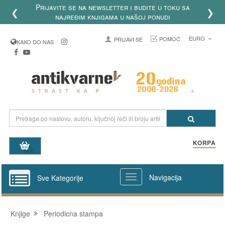
Prijavite se na newsletter i budite u toku sa
❮
❯
najređim knjigama u našoj ponudi
EURO
POMOĆ
PRIJAVI SE
KAKO DO NAS
KORPA
Navigacija
Sve Kategorije
Knjige
Periodicna stampa