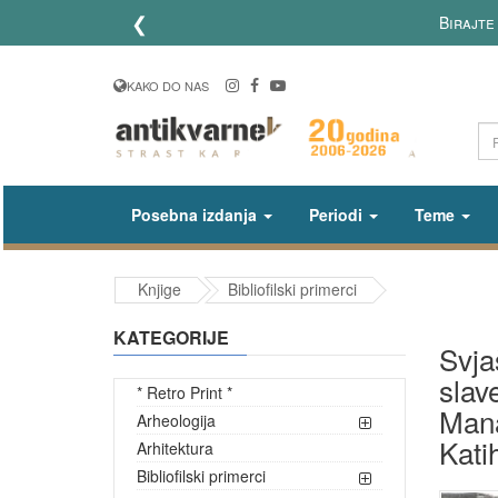
❮
Birajte
KAKO DO NAS
Posebna izdanja
Periodi
Teme
Knjige
Bibliofilski primerci
KATEGORIJE
Svja
slav
* Retro Print *
Mana
Arheologija
Kati
Arhitektura
Bibliofilski primerci