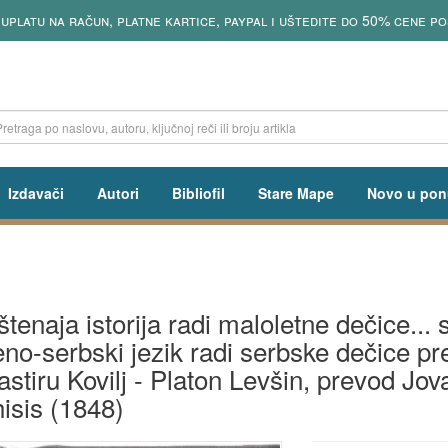
 uplatu na račun, platne kartice, paypal i uštedite do 50% cene po
Izdavači
Autori
Bibliofil
Stare Mape
Novo u pon
štenaja istorija radi maloletne dečice...
eno-serbski jezik radi serbske dečice pr
stiru Kovilj - Platon Levšin, prevod Jova
hisis (1848)