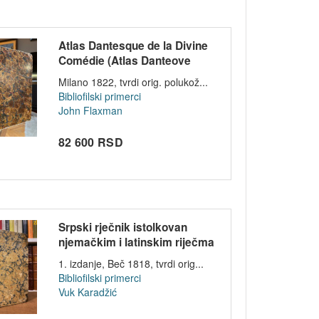
Atlas Dantesque de la Divine
Comédie (Atlas Danteove
Božanst...
Milano 1822, tvrdi orig. polukož...
Bibliofilski primerci
John Flaxman
82 600 RSD
Srpski rječnik istolkovan
njemačkim i latinskim riječma
- Vu...
1. izdanje, Beč 1818, tvrdi orig...
Bibliofilski primerci
Vuk Karadžić