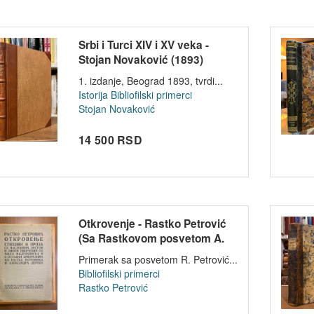
Srbi i Turci XIV i XV veka -
Stojan Novaković (1893)
1. izdanje, Beograd 1893, tvrdi...
Istorija
Bibliofilski primerci
Stojan Novaković
14 500 RSD
Otkrovenje - Rastko Petrović
(Sa Rastkovom posvetom A.
Derok...
Primerak sa posvetom R. Petrović...
Bibliofilski primerci
Rastko Petrović