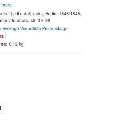
primerci
ednoj (vidi detalj. opis), Budim 1846/1848,
anje vrlo dobro, str. 39+96
alevskago Vseučilišta Peštanskago
ma
ina:
0.12 kg