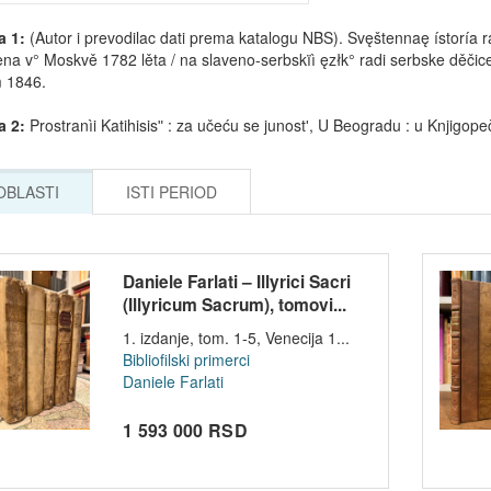
a 1:
(Autor i prevodilac dati prema katalogu NBS). Svęštennaę ístoría ra
ena v° Moskvě 1782 lěta / na slaveno-serbskïì ęzłk° radi serbske děčic
 1846.
a 2:
Prostranìi Katihisisʺ : za učeću se junostʹ, U Beogradu : u Knjigop
 OBLASTI
ISTI PERIOD
Daniele Farlati – Illyrici Sacri
(Illyricum Sacrum), tomovi...
1. izdanje, tom. 1-5, Venecija 1...
Bibliofilski primerci
Daniele Farlati
1 593 000 RSD