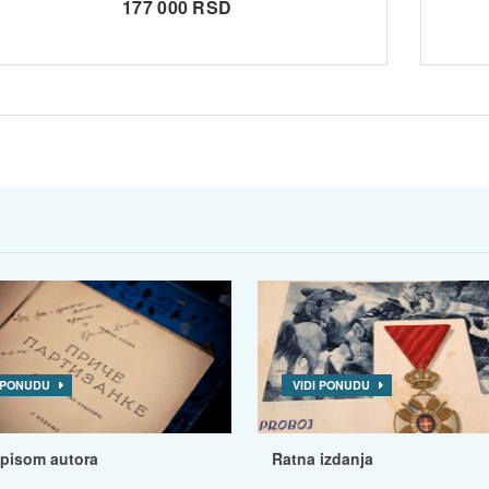
177 000 RSD
I PONUDU
VIDI PONUDU
tpisom autora
Ratna izdanja