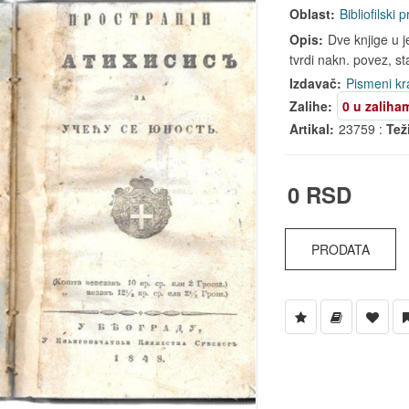
Oblast:
Bibliofilski 
Opis:
Dve knjige u j
tvrdi nakn. povez, st
Izdavač:
Pismeni kr
Zalihe:
0 u zaliha
Artikal:
23759 :
Tež
0 RSD
PRODATA