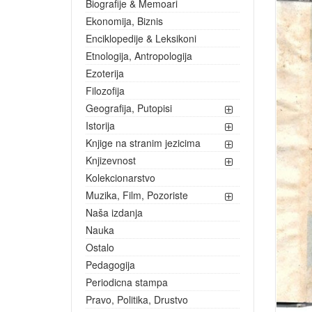
Biografije & Memoari
Ekonomija, Biznis
Enciklopedije & Leksikoni
Etnologija, Antropologija
Ezoterija
Filozofija
Geografija, Putopisi
Istorija
Knjige na stranim jezicima
Knjizevnost
Kolekcionarstvo
Muzika, Film, Pozoriste
Naša izdanja
Nauka
Ostalo
Pedagogija
Periodicna stampa
Pravo, Politika, Drustvo