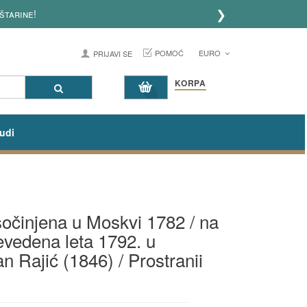
❯
štarine!
POMOĆ
EURO
PRIJAVI SE
KORPA
udi
 sočinjena u Moskvi 1782 / na
evedena leta 1792. u
n Rajić (1846) / Prostranii