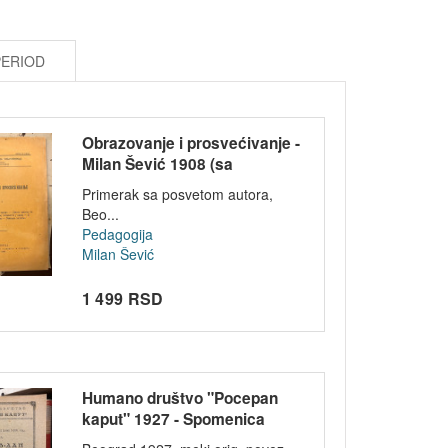
PERIOD
Obrazovanje i prosvećivanje -
Milan Šević 1908 (sa
posvetom)
Primerak sa posvetom autora,
Beo...
Pedagogija
Milan Šević
1 499 RSD
Humano društvo "Pocepan
kaput" 1927 - Spomenica
društva za o...