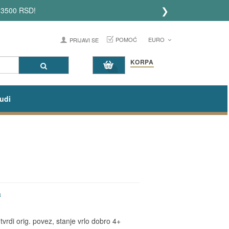
❯
 3500 RSD!
POMOĆ
EURO
PRIJAVI SE
KORPA
udi
a
vrdi orig. povez, stanje vrlo dobro 4+