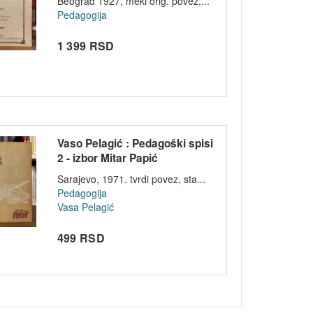
Beograd 1927, meki orig. povez,...
Pedagogija
1 399 RSD
Vaso Pelagić : Pedagoški spisi
2 - izbor Mitar Papić
Sarajevo, 1971. tvrdi povez, sta...
Pedagogija
Vasa Pelagić
499 RSD