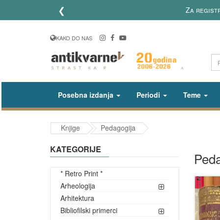
❮
Za registr
KAKO DO NAS
Posebna izdanja
Periodi
Teme
Knjige
Pedagogija
KATEGORIJE
Peda
* Retro Print *
Arheologija
Arhitektura
Bibliofilski primerci