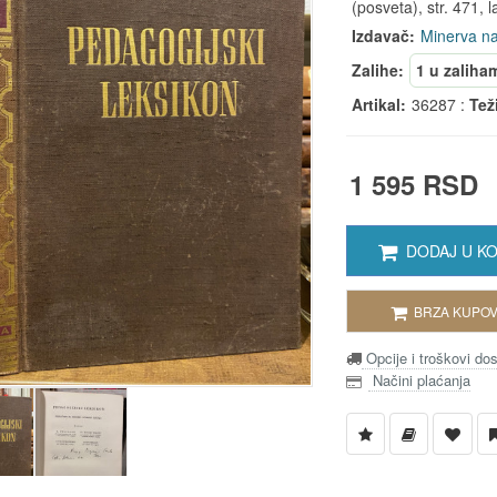
(posveta), str. 471, l
Izdavač:
Minerva na
Zalihe:
1 u zaliha
Artikal:
36287 :
Tež
1 595 RSD
DODAJ U K
BRZA KUPOV
Opcije i troškovi do
Načini plaćanja