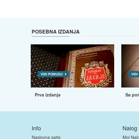
POSEBNA IZDANJA
VIDI PONUDU
VID
Prva izdanja
Sa po
Info
Nalog
Naslovna sajta
Moj Nal