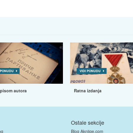
I PONUDU
VIDI PONUDU
tpisom autora
Ratna izdanja
Ostale sekcije
og
Blog Aknjige.com