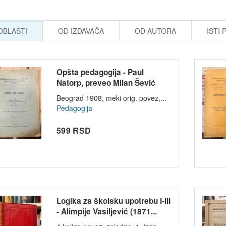
 OBLASTI
OD IZDAVAČA
OD AUTORA
ISTI 
Opšta pedagogija - Paul
Natorp, preveo Milan Šević
1908
Beograd 1908, meki orig. povez,...
Pedagogija
599 RSD
Logika za školsku upotrebu I-III
- Alimpije Vasiljević (1871...