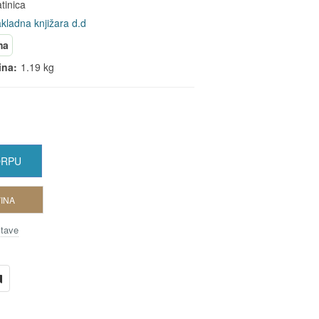
atinica
kladna knjižara d.d
ma
ina:
1.19 kg
ORPU
INA
stave