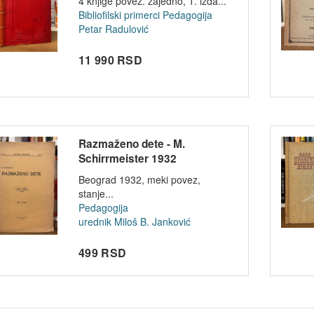
4 knjige povez. zajedno, 1. izda...
Bibliofilski primerci
Pedagogija
Petar Radulović
11 990 RSD
Razmaženo dete - M.
Schirrmeister 1932
Beograd 1932, meki povez,
stanje...
Pedagogija
urednik Miloš B. Janković
499 RSD