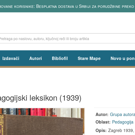
ovane korisnike: Besplatna dostava u Srbiji za porudžbine preko
Izdavači
Autori
Bibliofil
Stare Mape
Novo u pon
gogijski leksikon (1939)
Autor:
Grupa autor
Oblast:
Pedagogija
Opis:
Zagreb 1939, t