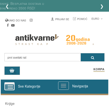
Za registrovane korisnike: Besplatna dostava u
❮
❯
Srbiji za porudžbine preko 3500 RSD!
EURO
POMOĆ
PRIJAVI SE
KAKO DO NAS
KORPA
Navigacija
Sve Kategorije
Knjige