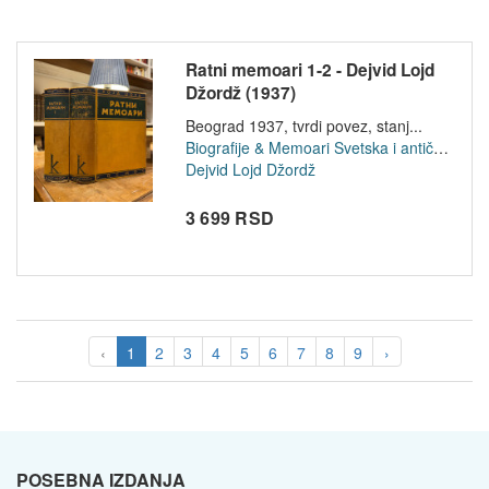
Ratni memoari 1-2 - Dejvid Lojd
Džordž (1937)
Beograd 1937, tvrdi povez, stanj...
Biografije & Memoari
Svetska i antička istorija
Dejvid Lojd Džordž
3 699 RSD
‹
1
2
3
4
5
6
7
8
9
›
POSEBNA IZDANJA