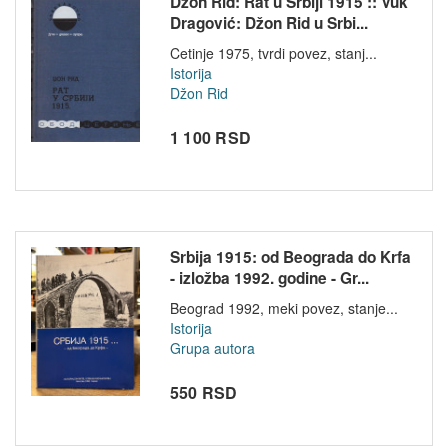
Džon Rid: Rat u Srbiji 1915 :: Vuk
Dragović: Džon Rid u Srbi...
Cetinje 1975, tvrdi povez, stanj...
Istorija
Džon Rid
1 100 RSD
Srbija 1915: od Beograda do Krfa
- izložba 1992. godine - Gr...
Beograd 1992, meki povez, stanje...
Istorija
Grupa autora
550 RSD