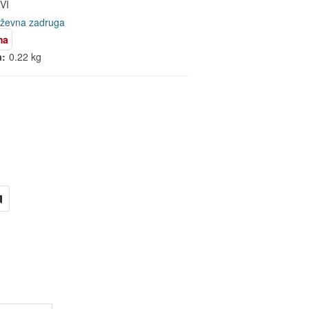
VI
iževna zadruga
ma
a:
0.22 kg