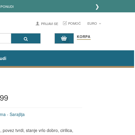
❯
ponudi
POMOĆ
EURO
PRIJAVI SE
KORPA
udi
899
ma - Sarajlija
ovez tvrdi, stanje vrlo dobro, cirilica,