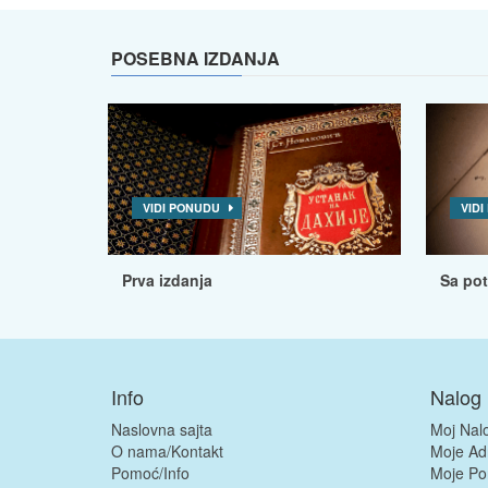
POSEBNA IZDANJA
VIDI PONUDU
VID
Prva izdanja
Sa po
Info
Nalog
Naslovna sajta
Moj Nal
O nama/Kontakt
Moje Ad
Pomoć/Info
Moje Po