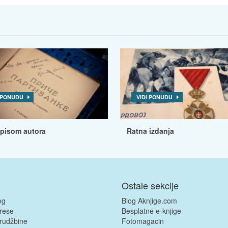
I PONUDU
VIDI PONUDU
tpisom autora
Ratna izdanja
Ostale sekcije
og
Blog Aknjige.com
rese
Besplatne e-knjige
rudžbine
Fotomagacin