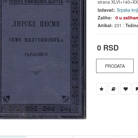
strana XLVI+140+XX
Izdavač:
Srpska knj
Zalihe:
0 u zaliha
Artikal:
231 :
Težin
0 RSD
PRODATA