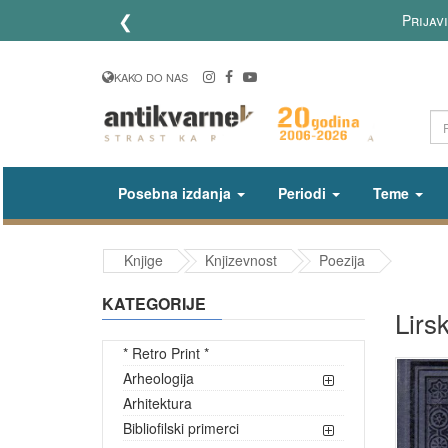
❮
Prijavi
KAKO DO NAS
Posebna izdanja
Periodi
Teme
Knjige
Knjizevnost
Poezija
KATEGORIJE
Lirs
* Retro Print *
Arheologija
Arhitektura
Bibliofilski primerci