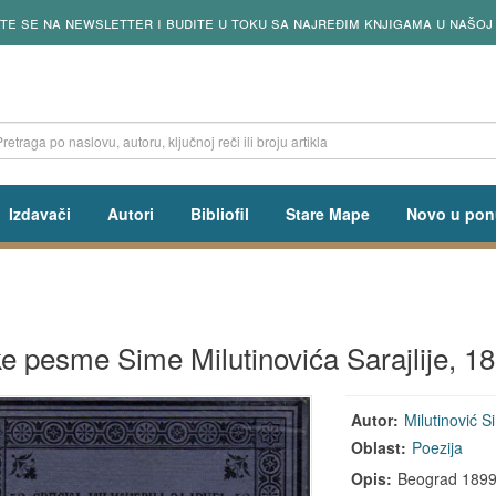
te se na newsletter i budite u toku sa najređim knjigama u našoj 
Izdavači
Autori
Bibliofil
Stare Mape
Novo u pon
ke pesme Sime Milutinovića Sarajlije, 1
Autor:
Milutinović Si
Oblast:
Poezija
Opis:
Beograd 1899, p