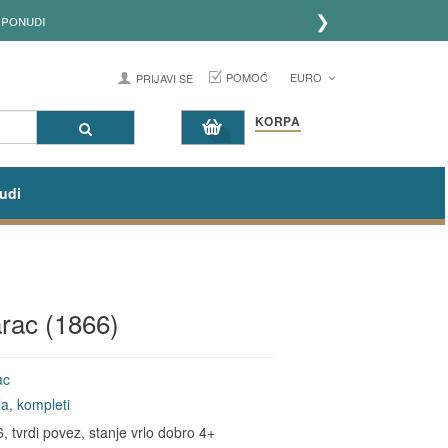
❯
ponudi
POMOĆ
EURO
PRIJAVI SE
KORPA
udi
arac (1866)
ac
a, kompleti
 tvrdi povez, stanje vrlo dobro 4+