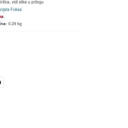
rilica, vidi slike u prilogu
gnjata Fuksa
ma
ina:
0.29 kg