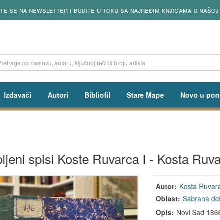
te se na newsletter i budite u toku sa najređim knjigama u našoj 
Izdavači
Autori
Bibliofil
Stare Mape
Novo u pon
ljeni spisi Koste Ruvarca I - Kosta Ruv
Autor:
Kosta Ruvar
Oblast:
Sabrana del
Opis:
Novi Sad 1866,