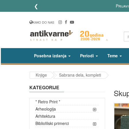
❮
Prijavi
KAKO DO NAS
Posebna izdanja
Periodi
Teme
Knjige
Sabrana dela, kompleti
KATEGORIJE
Skup
* Retro Print *
Arheologija
Arhitektura
Bibliofilski primerci