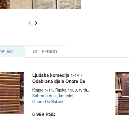
‹
›
 OBLASTI
ISTI PERIOD
Ljudska komedija 1-14 -
Odabrana djela Onore De
Balzaka u 14...
Knjige 1-14, Rijeka 1960, tvrdi...
Sabrana dela, kompleti
Onore De Balzak
6 999 RSD