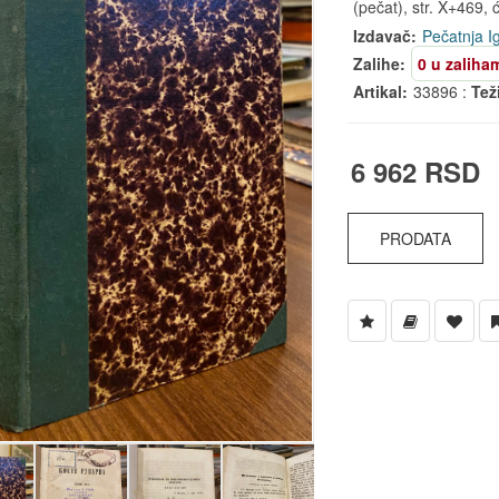
(pečat), str. X+469, ći
Izdavač:
Pečatnja I
Zalihe:
0 u zaliha
Artikal:
33896 :
Tež
6 962 RSD
PRODATA