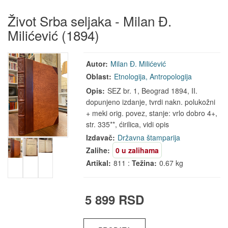
Život Srba seljaka - Milan Đ.
Milićević (1894)
Autor:
Milan Đ. Milićević
Oblast:
Etnologija, Antropologija
Opis:
SEZ br. 1, Beograd 1894, II.
dopunjeno izdanje, tvrdi nakn. polukožni
+ meki orig. povez, stanje: vrlo dobro 4+,
str. 335**, ćirilica, vidi opis
Izdavač:
Državna štamparija
Zalihe:
0 u zalihama
Artikal:
811 :
Težina:
0.67 kg
5 899 RSD