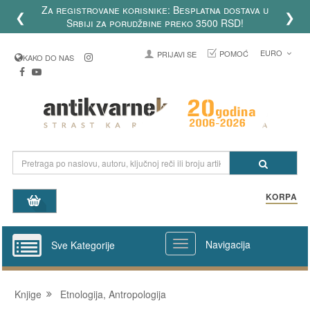
Za registrovane korisnike: Besplatna dostava u
❮
❯
Srbiji za porudžbine preko 3500 RSD!
EURO
POMOĆ
PRIJAVI SE
KAKO DO NAS
KORPA
Navigacija
Sve Kategorije
Knjige
Etnologija, Antropologija