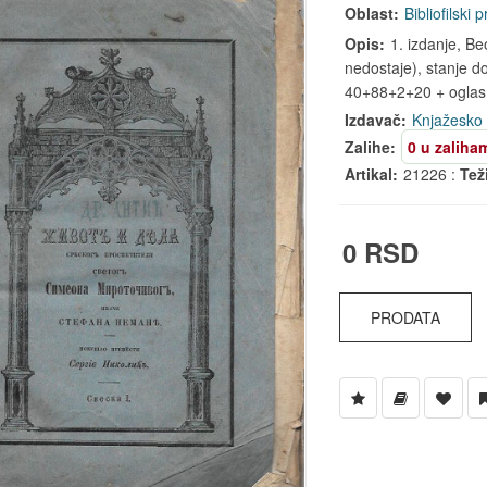
Oblast:
Bibliofilski 
Opis:
1. izdanje, Be
nedostaje), stanje d
40+88+2+20 + oglas z
Izdavač:
Knjažesko 
Zalihe:
0 u zaliha
Artikal:
21226 :
Tež
0 RSD
PRODATA