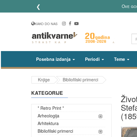
❮
Ove godine slavimo 20 go
KAKO DO NAS
Posebna izdanja
Periodi
Teme
Knjige
Bibliofilski primerci
KATEGORIJE
Živo
Stef
* Retro Print *
(185
Arheologija
Arhitektura
Bibliofilski primerci