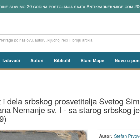
dina postojanja sajta Antikvarneknjige.com 2006-2026
Izdavači
Autori
Bibliofil
Stare Mape
Novo u pon
t i dela srbskog prosvetitelja Svetog Si
ana Nemanje sv. I - sa starog srbskog je
9)
Autor:
Stefan Prvov