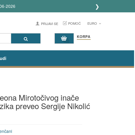
❯
POMOĆ
EURO
PRIJAVI SE
KORPA
udi
meona Mirotočivog inače
zika preveo Sergije Nikolić
enčani