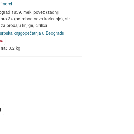
primerci
ograd 1859, meki povez (zadnji
obro 3+ (potrebno novo koricenje), str.
a prodaju knjige, cirilica
srbska knjigopečatnja u Beogradu
ma
ina:
0.2 kg