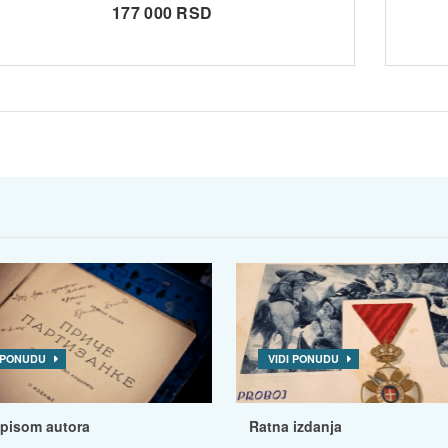
177 000 RSD
I PONUDU
VIDI PONUDU
tpisom autora
Ratna izdanja