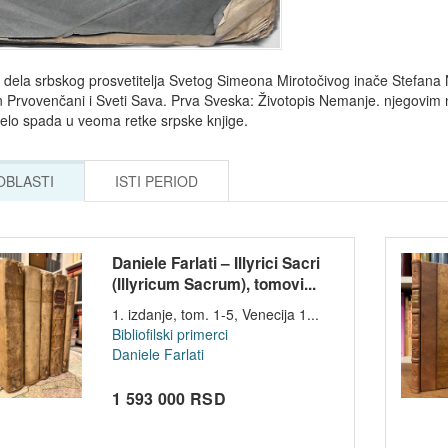
i dela srbskog prosvetitelja Svetog Simeona Mirotočivog inače Stefana 
n Prvovenčani i Sveti Sava. Prva Sveska: Životopis Nemanje. njegovim
elo spada u veoma retke srpske knjige.
 OBLASTI
ISTI PERIOD
Daniele Farlati – Illyrici Sacri
(Illyricum Sacrum), tomovi...
1. izdanje, tom. 1-5, Venecija 1...
Bibliofilski primerci
Daniele Farlati
1 593 000 RSD