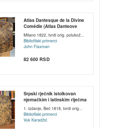
Atlas Dantesque de la Divine
Comédie (Atlas Danteove
Božanst...
Milano 1822, tvrdi orig. polukož...
Bibliofilski primerci
John Flaxman
82 600 RSD
Srpski rječnik istolkovan
njemačkim i latinskim riječma
- Vu...
1. izdanje, Beč 1818, tvrdi orig...
Bibliofilski primerci
Vuk Karadžić