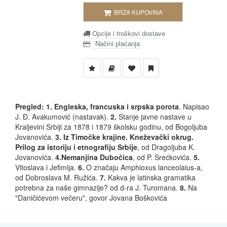
BRZA KUPOVINA
Opcije i troškovi dostave
Načini plaćanja
Pregled: 1. Engleska, francuska i srpska porota
. Napisao
J. Đ. Avakumović (nastavak).
2.
Stanje javne nastave u
Kraljevini Srbiji za 1878 i 1879 školsku godinu, od Bogoljuba
Jovanovića.
3. Iz Timočke krajine. Kneževački okrug.
Prilog za istoriju i etnografiju Srbije
, od Dragoljuba K.
Jovanovića.
4.
Nemanjina Dubočica
, od P. Srećkovića.
5.
Vitoslava i Jefimija.
6.
O značaju Amphioxus lanceolaius-a,
od Dobroslava M. Ružića.
7.
Kakva je latinska gramatika
potrebna za naše gimnazije? od d-ra J. Turomana.
8.
Na
"Daničićevom večeru", govor Jovana Boškovića