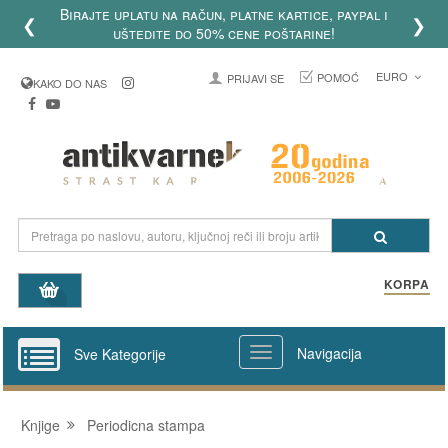
Birajte uplatu na račun, platne kartice, paypal i
❮
❯
uštedite do 50% cene poštarine!
EURO
POMOĆ
PRIJAVI SE
KAKO DO NAS
KORPA
Navigacija
Sve Kategorije
Knjige
Periodicna stampa