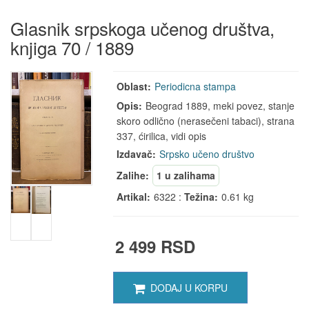
Glasnik srpskoga učenog društva,
knjiga 70 / 1889
Oblast:
Periodicna stampa
Opis:
Beograd 1889, meki povez, stanje
skoro odlično (nerasečeni tabaci), strana
337, ćirilica, vidi opis
Izdavač:
Srpsko učeno društvo
Zalihe:
1 u zalihama
Artikal:
6322 :
Težina:
0.61 kg
2 499 RSD
DODAJ U KORPU